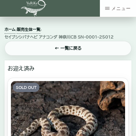
Skip
メニュー
to
YURIKE
神
main
THE
ホーム
販売生体一覧
›
›
GALLERY
奈
content
セイブシシバナヘビ アナコンダ 神奈川CB SN-0001‐25012
川
← 一覧に戻る
県
大
お迎え済み
和
市
SOLD OUT
の
爬
虫
類・
エ