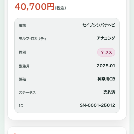
れ
40,700円
（税込）
あ
い
セイブシシバナヘビ
種族
や
アナコンダ
自
モルフ・ロカリティ
家
性別
♀ メス
繫
2025.01
誕生月
殖
中
神奈川CB
繁殖
心
売約済
ステータス
に
SN-0001‐25012
ID
販
売。