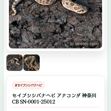
キ
ゾ
チ
ッ
ク
ID: SN-0001‐25012
ア
ニ
マ
ル
専
#セイブシシバナヘビ
門
セイブシシバナヘビ アナコンダ 神奈川
店。
CB SN-0001‐25012
ふ