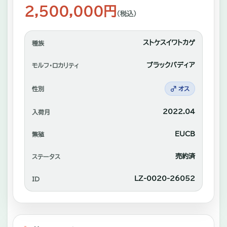
れ
2,500,000円
（税込）
あ
い
ストケスイワトカゲ
種族
や
ブラックバディア
自
モルフ・ロカリティ
家
性別
♂ オス
繫
2022.04
入荷月
殖
中
EUCB
繁殖
心
売約済
ステータス
に
LZ-0020‐26052
ID
販
売。