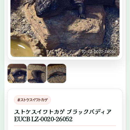
キ
ゾ
チ
ッ
ク
ID: LZ-0020‐26052
ア
ニ
マ
ル
専
#ストケスイワトカゲ
門
ストケスイワトカゲ ブラックバディア
店。
EUCB LZ-0020‐26052
ふ