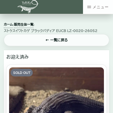
Skip
メニュー
to
YURIKE
神
main
THE
ホーム
販売生体一覧
›
›
GALLERY
奈
content
ストケスイワトカゲ ブラックバディア EUCB LZ-0020‐26052
川
← 一覧に戻る
県
大
お迎え済み
和
市
SOLD OUT
の
爬
虫
類・
エ