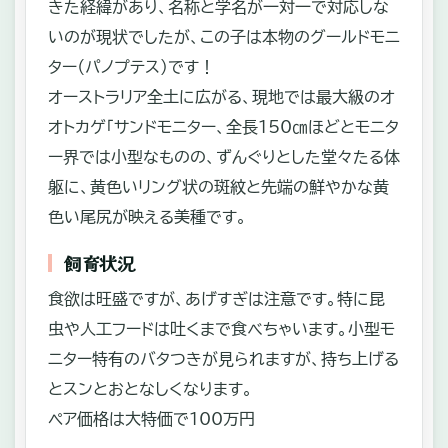
きた経緯があり、名称と学名が一対一で対応しな
いのが現状でしたが、この子は本物のグールドモニ
ター（パノプテス）です！
オーストラリア全土に広がる、現地では最大級のオ
オトカゲ「サンドモニター、全長150㎝ほどとモニタ
ー界では小型なものの、ずんぐりとした堂々たる体
躯に、黄色いリング状の斑紋と先端の鮮やかな黄
色い尾尻が映える美種です。
飼育状況
食欲は旺盛ですが、あげすぎは注意です。特に昆
虫や人工フードは吐くまで食べちゃいます。小型モ
ニター特有のバタつきが見られますが、持ち上げる
とスンとおとなしくなります。
ペア価格は大特価で100万円