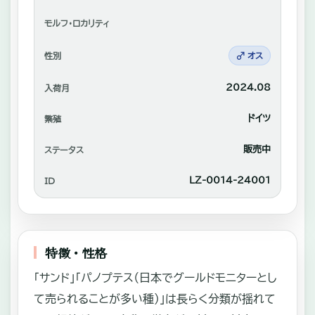
れ
あ
—
モルフ・ロカリティ
い
性別
♂ オス
や
2024.08
入荷月
自
家
ドイツ
繁殖
繫
販売中
ステータス
殖
LZ‐0014‐24001
ID
中
心
に
特徴・性格
販
売。
「サンド」「パノプテス（日本でグールドモニターとし
て売られることが多い種）」は長らく分類が揺れて