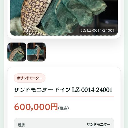
キ
ゾ
チ
ID: LZ‐0014‐24001
ッ
ク
ア
ニ
マ
#サンドモニター
ル
サンドモニター ドイツ LZ‐0014‐24001
専
門
600,000円
店。
（税込）
ふ
サンドモニター
種族