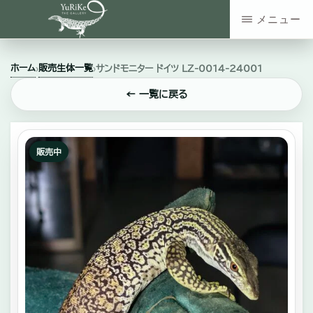
Skip
メニュー
to
YURIKE
神
main
THE
ホーム
販売生体一覧
›
›
サンドモニター ドイツ LZ‐0014‐24001
GALLERY
奈
content
川
← 一覧に戻る
県
大
販売中
和
市
の
爬
虫
類・
エ