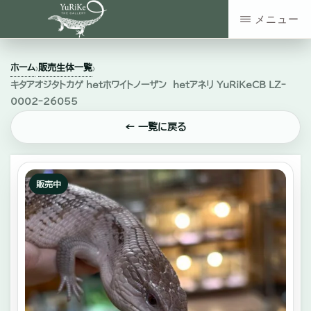
Skip
メニュー
to
YURIKE
神
main
THE
ホーム
販売生体一覧
›
›
GALLERY
奈
content
キタアオジタトカゲ hetホワイトノーザン hetアネリ YuRiKeCB LZｰ
川
0002ｰ26055
県
← 一覧に戻る
大
和
販売中
市
の
爬
虫
類・
エ