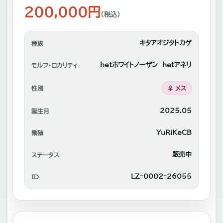
れ
200,000円
（税込）
あ
い
キタアオジタトカゲ
種族
や
自
hetホワイトノーザン hetアネリ
モルフ・ロカリティ
家
性別
♀ メス
繫
2025.05
誕生月
殖
中
YuRiKeCB
繁殖
心
販売中
ステータス
に
LZｰ0002ｰ26055
ID
販
売。