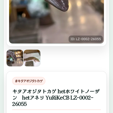
キ
ゾ
チ
ッ
ク
ID: LZｰ0002ｰ26055
ア
ニ
マ
ル
専
#キタアオジタトカゲ
門
キタアオジタトカゲ hetホワイトノーザ
ン hetアネリ YuRiKeCB LZｰ0002ｰ
店。
26055
ふ