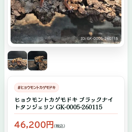
キ
ゾ
チ
ッ
ID: GK-0005-260115
ク
ア
ニ
マ
ル
#ヒョウモントカゲモドキ
専
ヒョウモントカゲモドキ ブラックナイ
門
トタンジェリン GK-0005-260115
店。
ふ
46,200円
（税込）