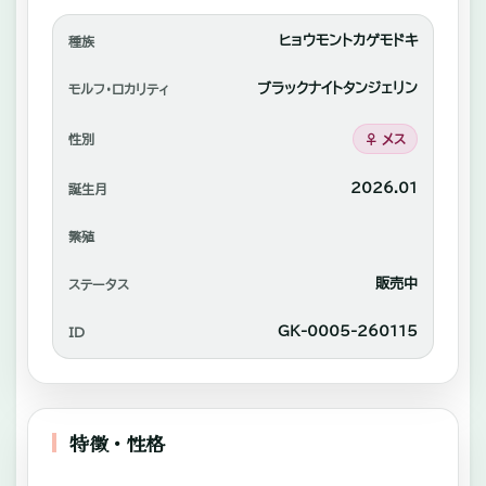
れ
あ
ヒョウモントカゲモドキ
種族
い
ブラックナイトタンジェリン
モルフ・ロカリティ
や
性別
♀ メス
自
家
2026.01
誕生月
繫
—
繁殖
殖
中
販売中
ステータス
心
GK-0005-260115
ID
に
販
売。
特徴・性格
—