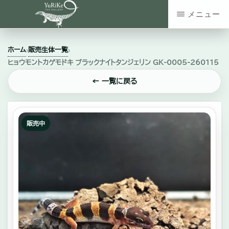
Skip
メニュー
to
YURIKE
神
main
THE
ホーム
販売生体一覧
›
›
GALLERY
奈
content
ヒョウモントカゲモドキ ブラックナイトタンジェリン GK-0005-260115
川
← 一覧に戻る
県
大
和
販売中
市
の
爬
虫
類・
エ