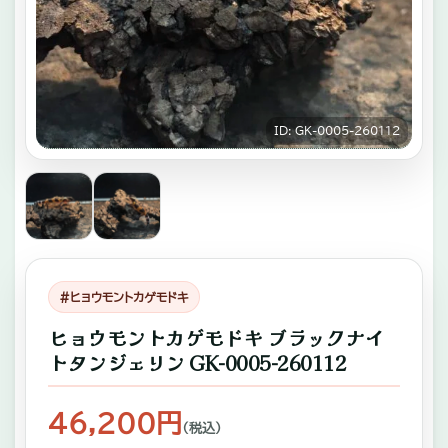
キ
ゾ
チ
ッ
ID: GK-0005-260112
ク
ア
ニ
マ
ル
#ヒョウモントカゲモドキ
専
ヒョウモントカゲモドキ ブラックナイ
門
トタンジェリン GK-0005-260112
店。
ふ
46,200円
（税込）