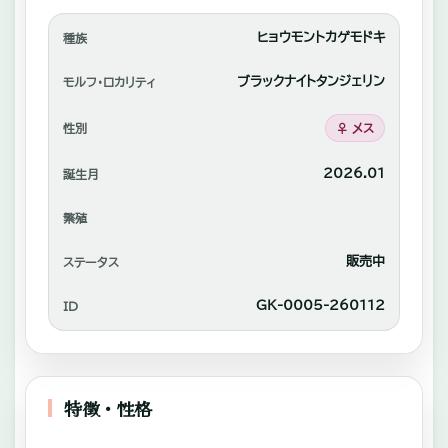
れ
あ
ヒョウモントカゲモドキ
種族
い
ブラックナイトタンジェリン
モルフ・ロカリティ
や
性別
♀ メス
自
家
2026.01
誕生月
繫
—
繁殖
殖
中
販売中
ステータス
心
GK-0005-260112
ID
に
販
売。
特徴・性格
—