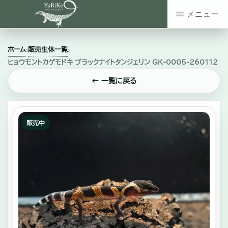
Skip
メニュー
to
YURIKE
神
main
THE
ホーム
販売生体一覧
›
›
GALLERY
奈
content
ヒョウモントカゲモドキ ブラックナイトタンジェリン GK-0005-260112
川
← 一覧に戻る
県
大
和
販売中
市
の
爬
虫
類・
エ