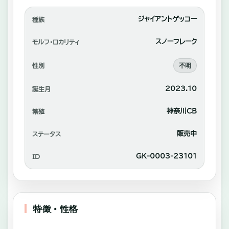
れ
あ
ジャイアントゲッコー
種族
い
スノーフレーク
モルフ・ロカリティ
や
性別
不明
自
家
2023.10
誕生月
繫
神奈川CB
繁殖
殖
中
販売中
ステータス
心
GK-0003-23101
ID
に
販
売。
特徴・性格
—