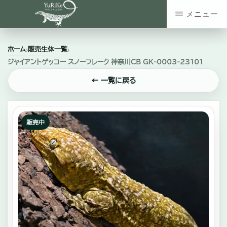
Skip
メニュー
to
YURIKE
神
main
THE
ホーム
販売生体一覧
›
›
GALLERY
奈
content
ジャイアントゲッコー スノーフレーク 神奈川CB GK-0003-23101
川
← 一覧に戻る
県
大
和
販売中
市
の
爬
虫
類・
エ