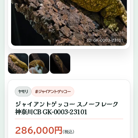
キ
ゾ
チ
ッ
ID: GK-0003-23101
ク
ア
ニ
マ
ル
ヤモリ
#ジャイアントゲッコー
専
ジャイアントゲッコー スノーフレーク
門
神奈川CB GK-0003-23101
店。
ふ
286,000円
（税込）