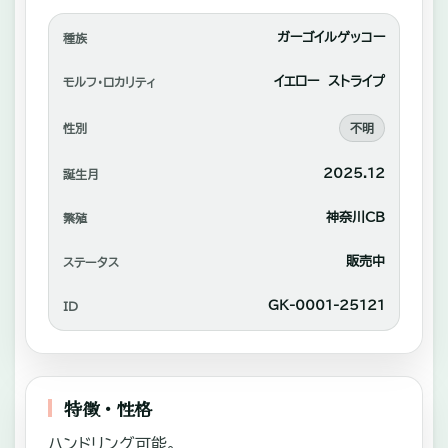
れ
あ
ガーゴイルゲッコー
種族
い
イエロー ストライプ
モルフ・ロカリティ
や
性別
不明
自
家
2025.12
誕生月
繫
神奈川CB
繁殖
殖
中
販売中
ステータス
心
GK-0001-25121
ID
に
販
売。
特徴・性格
ハンドリング可能。