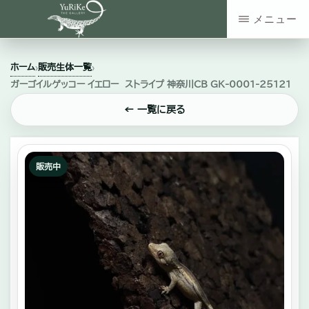
Skip
メニュー
to
YURIKE
神
main
THE
ホーム
販売生体一覧
›
›
GALLERY
奈
content
ガーゴイルゲッコー イエロー ストライプ 神奈川CB GK-0001-25121
川
← 一覧に戻る
県
大
和
販売中
市
の
爬
虫
類・
エ