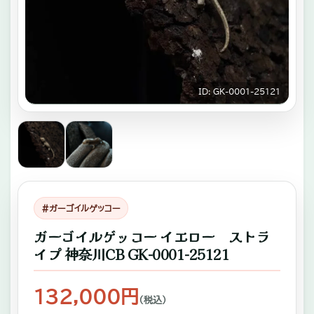
キ
ゾ
チ
ッ
ID: GK-0001-25121
ク
ア
ニ
マ
ル
#ガーゴイルゲッコー
専
ガーゴイルゲッコー イエロー ストラ
門
イプ 神奈川CB GK-0001-25121
店。
ふ
132,000円
（税込）