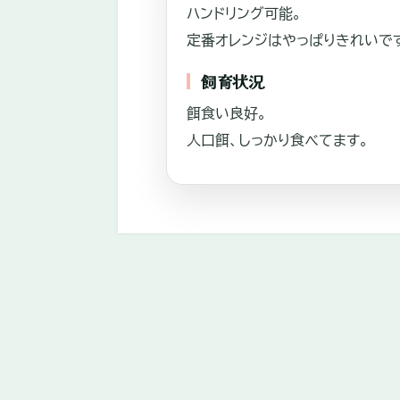
ハンドリング可能。
れ
定番オレンジはやっぱりきれいで
あ
飼育状況
い
や
餌食い良好。
自
人口餌、しっかり食べてます。
家
繫
殖
中
心
に
販
売。