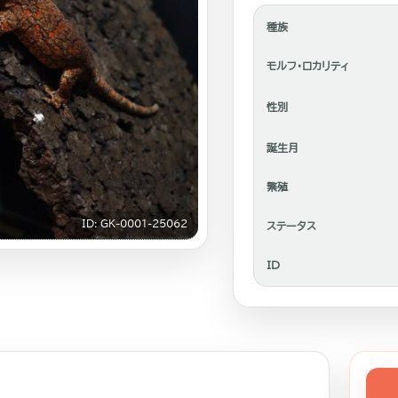
種族
モルフ・ロカリティ
性別
誕生月
繁殖
ID: GK-0001-25062
ステータス
ID