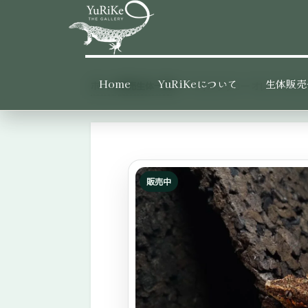
Skip
Skip
to
to
primary
main
YURIKE
神
THE
navigation
content
Home
YuRiKeについて
生体販売
GALLERY
ホーム
販売生体一覧
›
›
ガーゴイルゲッコー オレンジブロッチ
奈
川
県
大
和
販売中
市
の
爬
虫
類・