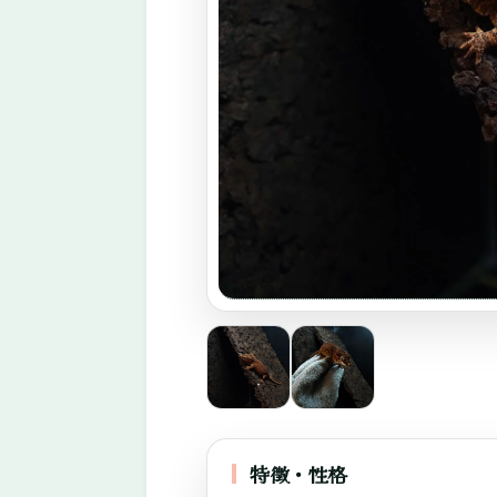
エ
キ
ゾ
チ
ッ
ク
ア
ニ
マ
ル
専
門
店。
特徴・性格
ふ