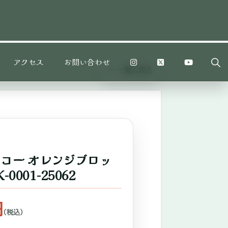
Sh
アクセス
お問い合わせ
Sea
← 一覧に戻る
コー オレンジブロッ
0001-25062
円
（税込）