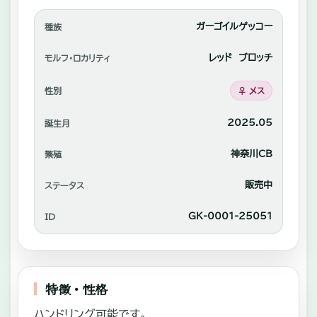
れ
あ
ガーゴイルゲッコー
種族
い
レッド ブロッチ
モルフ・ロカリティ
や
性別
♀ メス
自
家
2025.05
誕生月
繫
神奈川CB
繁殖
殖
中
販売中
ステータス
心
GK-0001-25051
ID
に
販
売。
特徴・性格
ハンドリング可能です。