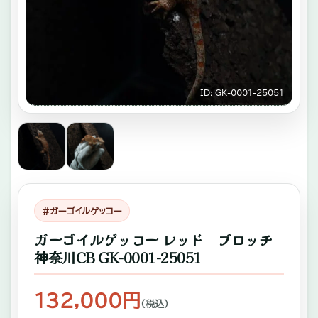
キ
ゾ
チ
ッ
ID: GK-0001-25051
ク
ア
ニ
マ
ル
#ガーゴイルゲッコー
専
ガーゴイルゲッコー レッド ブロッチ
門
神奈川CB GK-0001-25051
店。
ふ
132,000円
（税込）