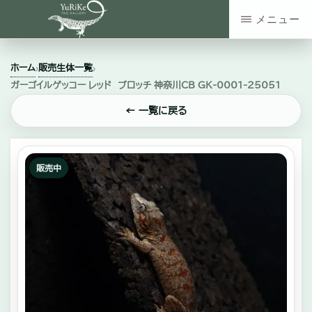
Skip
メニュー
to
YURIKE
神
main
THE
ホーム
販売生体一覧
›
›
GALLERY
奈
content
ガーゴイルゲッコー レッド ブロッチ 神奈川CB GK-0001-25051
川
← 一覧に戻る
県
大
和
販売中
市
の
爬
虫
類・
エ