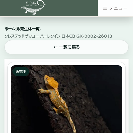
Skip
メニュー
to
YURIKE
神
main
THE
ホーム
販売生体一覧
›
›
GALLERY
奈
content
クレステッドゲッコー ハーレクイン 日本CB GK-0002-26013
川
← 一覧に戻る
県
大
和
販売中
市
の
爬
虫
類・
エ