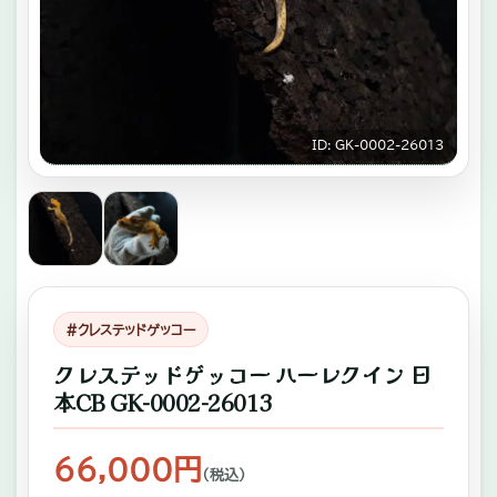
キ
ゾ
チ
ッ
ID: GK-0002-26013
ク
ア
ニ
マ
ル
#クレステッドゲッコー
専
クレステッドゲッコー ハーレクイン 日
門
本CB GK-0002-26013
店。
ふ
66,000円
（税込）