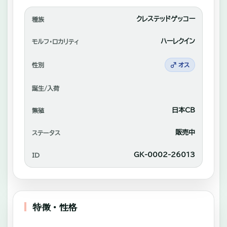
れ
あ
クレステッドゲッコー
種族
い
ハーレクイン
モルフ・ロカリティ
や
性別
♂ オス
自
家
—
誕生/入荷
繫
日本CB
繁殖
殖
中
販売中
ステータス
心
GK-0002-26013
ID
に
販
売。
特徴・性格
—