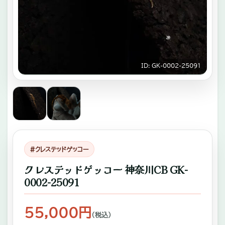
キ
ゾ
チ
ッ
ID: GK-0002-25091
ク
ア
ニ
マ
ル
#クレステッドゲッコー
専
クレステッドゲッコー 神奈川CB GK-
門
0002-25091
店。
ふ
55,000円
（税込）