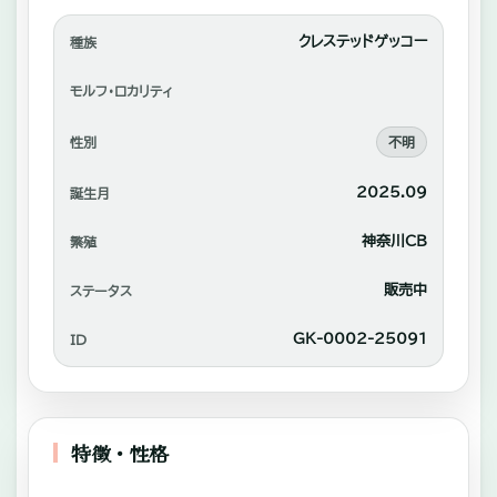
れ
あ
クレステッドゲッコー
種族
い
—
モルフ・ロカリティ
や
性別
不明
自
家
2025.09
誕生月
繫
神奈川CB
繁殖
殖
中
販売中
ステータス
心
GK-0002-25091
ID
に
販
売。
特徴・性格
—