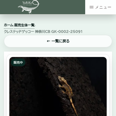
Skip
メニュー
to
YURIKE
神
main
THE
ホーム
販売生体一覧
›
›
GALLERY
奈
content
クレステッドゲッコー 神奈川CB GK-0002-25091
川
← 一覧に戻る
県
大
和
販売中
市
の
爬
虫
類・
エ