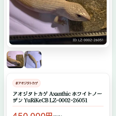
キ
ゾ
チ
ッ
ク
ID: LZｰ0002ｰ26051
ア
ニ
マ
ル
専
#アオジタトカゲ
門
アオジタトカゲ Axanthic ホワイトノー
ザン YuRiKeCB LZｰ0002ｰ26051
店。
ふ
450,000円