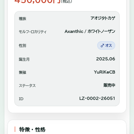
れ
（税込）
あ
アオジタトカゲ
種族
い
や
Axanthic / ホワイトノーザン
モルフ・ロカリティ
自
性別
♂ オス
家
繫
2025.06
誕生月
殖
YuRiKeCB
繁殖
中
販売中
ステータス
心
に
LZｰ0002ｰ26051
ID
販
売。
特徴・性格