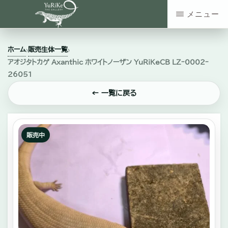
Skip
メニュー
to
YURIKE
神
main
THE
ホーム
販売生体一覧
›
›
GALLERY
奈
content
アオジタトカゲ Axanthic ホワイトノーザン YuRiKeCB LZｰ0002ｰ
川
26051
県
← 一覧に戻る
大
和
販売中
市
の
爬
虫
類・
エ