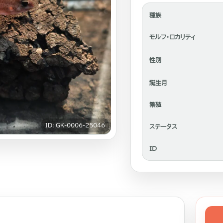
種族
モルフ・ロカリティ
性別
誕生月
繁殖
ID: GK-0006-25046
ステータス
ID