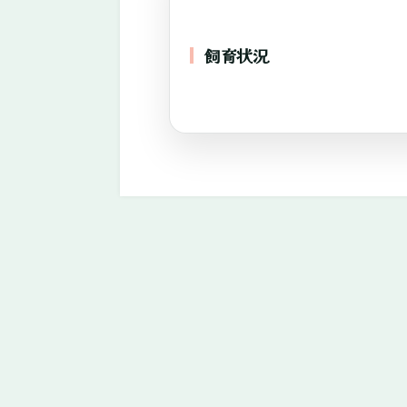
—
れ
飼育状況
あ
い
—
や
自
家
繫
殖
中
心
に
販
売。