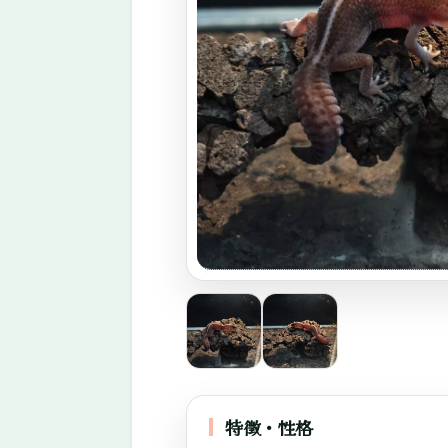
エ
キ
ゾ
チ
ッ
ク
ア
ニ
マ
ル
専
門
店。
特徴・性格
ふ