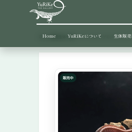
Skip
Skip
to
to
primary
main
YURIKE
神
THE
navigation
content
Home
YuRiKeについて
生体販売
GALLERY
ホーム
販売生体一覧
›
›
ニシアフリカトカゲモドキ オレオ パ
奈
川
県
大
和
販売中
市
の
爬
虫
類・