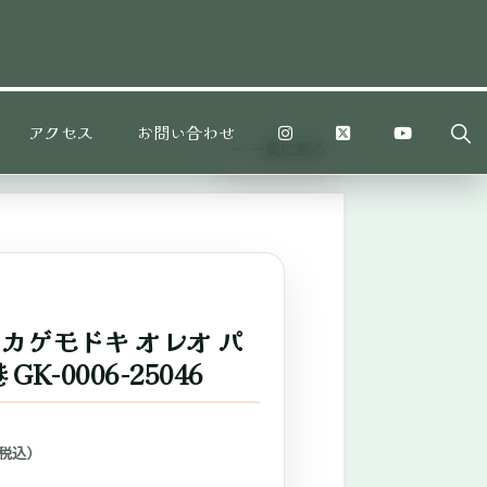
Sh
アクセス
お問い合わせ
Sea
← 一覧に戻る
カゲモドキ オレオ パ
K-0006-25046
（税込）