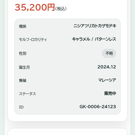
れ
35,200円
（税込）
あ
い
ニシアフリカトカゲモドキ
種族
や
自
キャラメル / パターンレス
モルフ・ロカリティ
家
性別
不明
繫
2024.12
誕生月
殖
中
マレーシア
繁殖
心
販売中
ステータス
に
GK-0006-24123
ID
販
売。