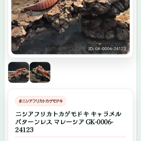
キ
ゾ
チ
ッ
ク
ID: GK-0006-24123
ア
ニ
マ
ル
専
#ニシアフリカトカゲモドキ
門
ニシアフリカトカゲモドキ キャラメル
パターンレス マレーシア GK-0006-
店。
24123
ふ