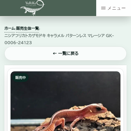
Skip
メニュー
to
YURIKE
神
main
THE
ホーム
販売生体一覧
›
›
GALLERY
奈
content
ニシアフリカトカゲモドキ キャラメル パターンレス マレーシア GK-
川
0006-24123
県
← 一覧に戻る
大
和
販売中
市
の
爬
虫
類・
エ