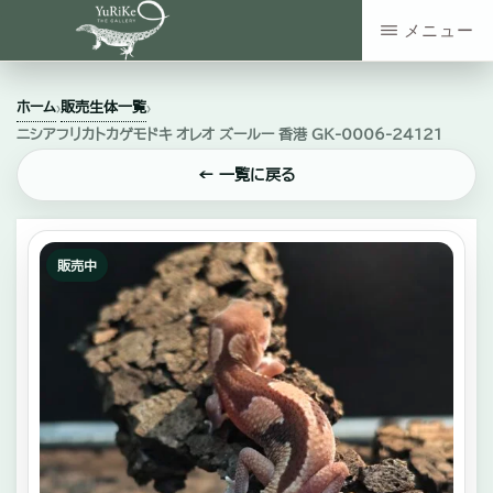
Skip
メニュー
to
YURIKE
神
main
THE
ホーム
販売生体一覧
›
›
GALLERY
奈
content
ニシアフリカトカゲモドキ オレオ ズールー 香港 GK-0006-24121
川
← 一覧に戻る
県
大
和
販売中
市
の
爬
虫
類・
エ