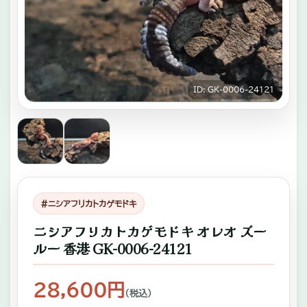
キ
ゾ
チ
ッ
ID: GK-0006-24121
ク
ア
ニ
マ
ル
#ニシアフリカトカゲモドキ
専
ニシアフリカトカゲモドキ オレオ ズー
門
ルー 香港 GK-0006-24121
店。
ふ
28,600円
（税込）