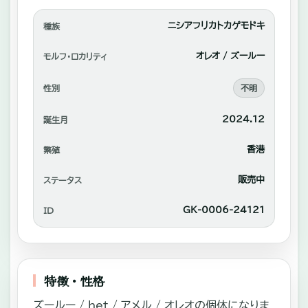
れ
あ
ニシアフリカトカゲモドキ
種族
い
オレオ / ズールー
モルフ・ロカリティ
や
性別
不明
自
家
2024.12
誕生月
繫
香港
繁殖
殖
中
販売中
ステータス
心
GK-0006-24121
ID
に
販
売。
特徴・性格
ズールー / het / アメル / オレオの個体になりま