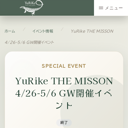
Skip
メニュー
to
YURIKE
神
main
THE
GALLERY
奈
/
/
ホーム
イベント情報
YuRike THE MISSON
content
川
4/26-5/6 GW開催イベント
県
大
SPECIAL EVENT
和
YuRike THE MISSON
市
の
4/26-5/6 GW開催イベ
爬
ント
虫
類・
終了
エ