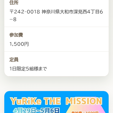
れ
住所
あ
〒242-0018 神奈川県大和市深見西４丁目６
い
−８
や
自
参加費
家
1,500円
繫
殖
定員
中
1日限定5組様まで
心
に
販
売。