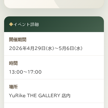
キ
ゾ
チ
イベント詳細
◆
ッ
ク
開催期間
ア
2026年4月29日（水）〜5月6日（水）
ニ
マ
時間
ル
13:00〜17:00
専
門
場所
店。
YuRike THE GALLERY 店内
ふ